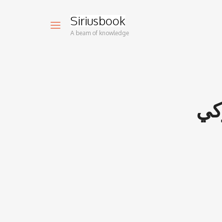
Siriusbook
A beam of knowledge
كي