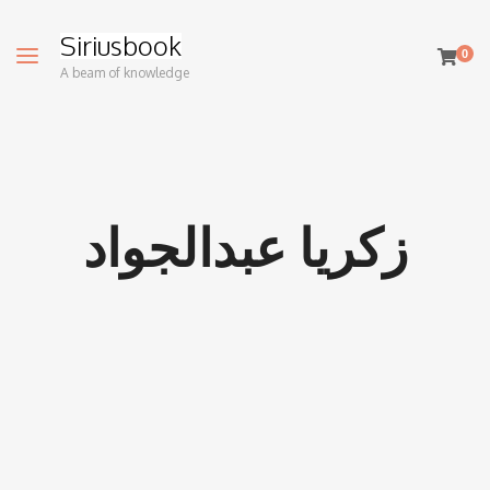
Siriusbook
0
A beam of knowledge
زكريا عبدالجواد