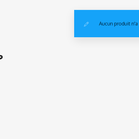
Aucun produit n'a
ط