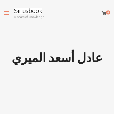
Siriusbook
0
A beam of knowledge
عادل أسعد الميري