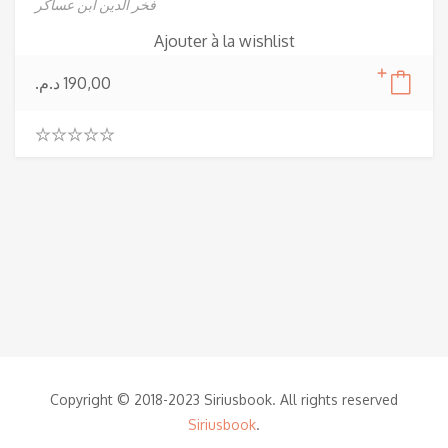
فخر الدين ابن عساكر
Ajouter à la wishlist
190,00
د.م.
0
.
0
0
o
u
t
o
f
5
Copyright © 2018-2023 Siriusbook. All rights reserved
Siriusbook
.