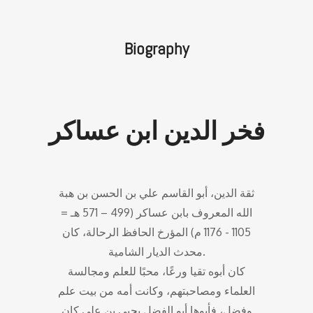
Biography
فخر الدين ابن عساكر
ثقة الدين، أبو القاسم علي بن الحسن بن هبة
الله المعروف بابن عساكر (499 – 571 هـ =
1105 - 1176 م) المؤرخ الحافظ الرحالة، كان
محدث الديار الشامية.
كان أبوه تقيا ورعًا، محبًا للعلم ومجالسة
العلماء ومصاحبتهم، وكانت أمه من بيت علم
وفضل، فأبوها أبو الفضل يحيى بن علي كان