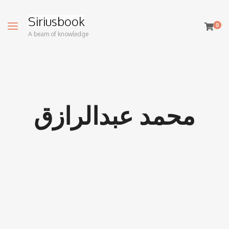
Siriusbook
0
A beam of knowledge
محمد عبدالرازق