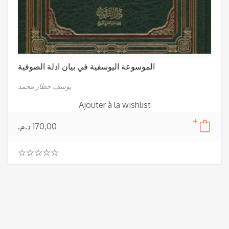
الموسوعة اليوسفية في بيان ادلة الصوفية
يوسف خطار محمد
Ajouter à la wishlist
د.م.
170,00
0
.
0
0
o
u
t
o