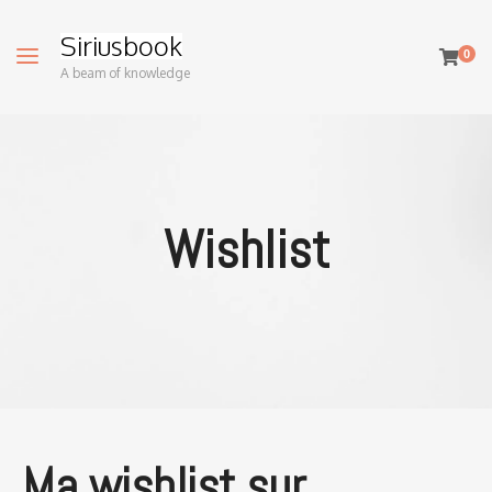
Siriusbook
0
A beam of knowledge
Wishlist
Ma wishlist sur