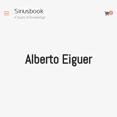
Siriusbook
0
A beam of knowledge
Alberto Eiguer