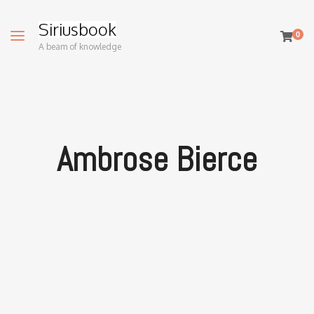
Siriusbook
0
A beam of knowledge
Ambrose Bierce