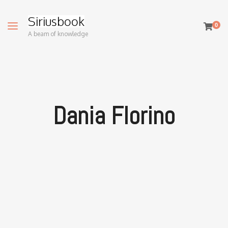
Siriusbook
0
A beam of knowledge
Dania Florino