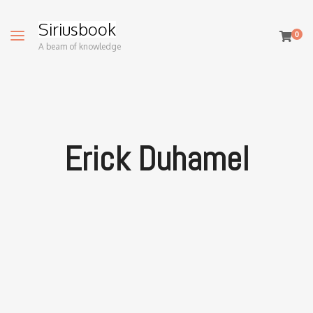
Siriusbook
0
A beam of knowledge
Erick Duhamel