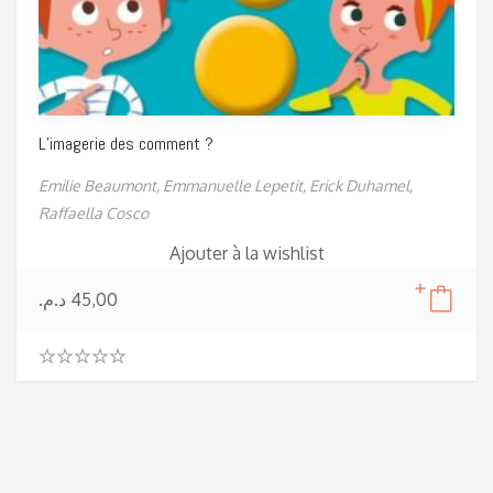
L’imagerie des comment ?
Emilie Beaumont,
Emmanuelle Lepetit,
Erick Duhamel,
Raffaella Cosco
Ajouter à la wishlist
د.م.
45,00
0
.
0
0
o
u
t