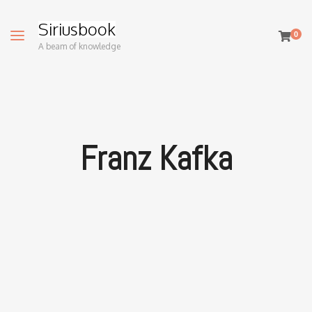
Siriusbook
0
A beam of knowledge
Franz Kafka