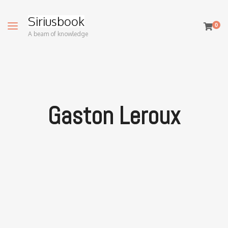
Siriusbook
0
A beam of knowledge
Gaston Leroux