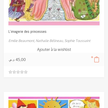
L’imagerie des princesses
Emilie Beaumont,
Nathalie Bélineau,
Sophie Toussaint
Ajouter à la wishlist
د.م.
45,00
0
.
0
0
o
u
t
o