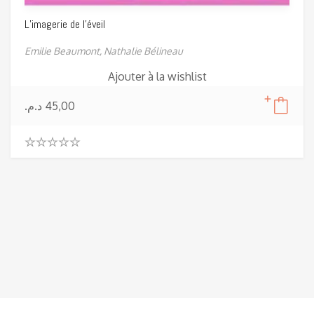
L’imagerie de l’éveil
Emilie Beaumont,
Nathalie Bélineau
Ajouter à la wishlist
د.م.
45,00
0
.
0
0
o
u
t
o
f
5