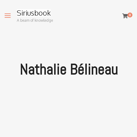
Siriusbook
0
A beam of knowledge
Nathalie Bélineau