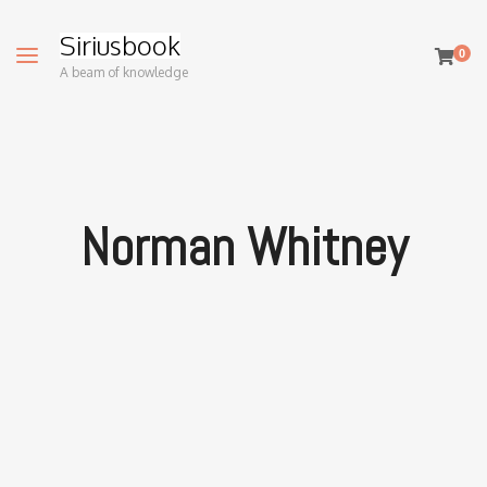
Siriusbook
0
A beam of knowledge
Norman Whitney