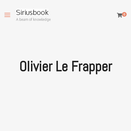
Siriusbook
0
A beam of knowledge
Olivier Le Frapper