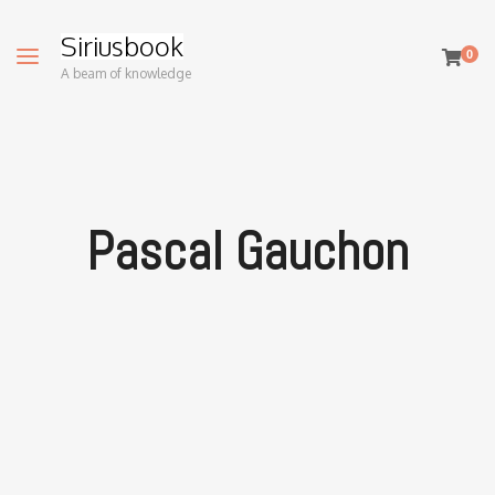
Siriusbook
0
A beam of knowledge
Pascal Gauchon