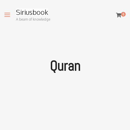
Siriusbook
0
A beam of knowledge
Quran