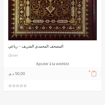
المصحف المحمدي الشريف – رباعي
Quran
Ajouter à la wishlist
د.م.
50,00
0
.
0
0