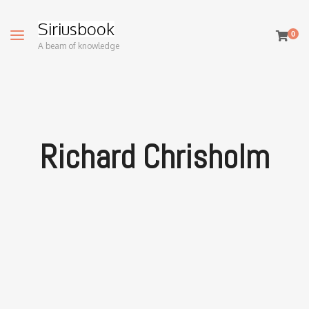
Siriusbook
0
A beam of knowledge
Richard Chrisholm