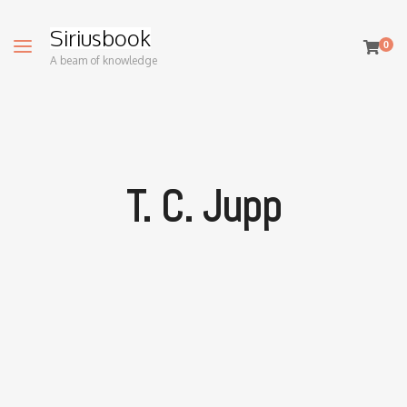
Siriusbook
0
A beam of knowledge
T. C. Jupp