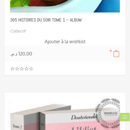
365 HISTOIRES DU SOIR TOME 1 – ALBUM
Collectif
Ajouter à la wishlist
د.م.
120,00
0
.
0
0
o
u
t
o
f
5