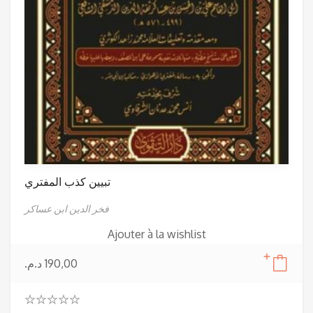
تبيين كذب المفتري
فخر الدين ابن عساكر
Ajouter à la wishlist
د.م.
190,00