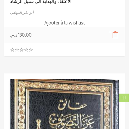
الاعتقاد والهداية الى سبيل الرشاد
أبو بكر البيهقي
Ajouter à la wishlist
د.م.
130,00
0
.
0
0
o
u
t
o
f
5