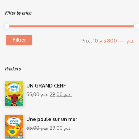
Filter by price
Filtrer
Prix :
—
10 د.م.
800 د.م.
Produits
UN GRAND CERF
55,00
د.م.
29,00
د.م.
Une poule sur un mur
55,00
د.م.
29,00
د.م.