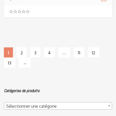
0
.
0
0
o
u
t
o
f
1
2
3
4
…
11
12
5
13
→
Catégories de produits
Sélectionner une catégorie