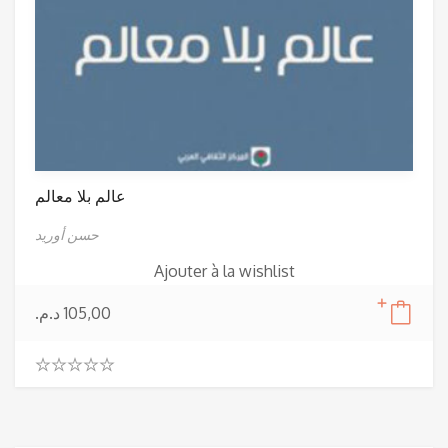
عالم بلا معالم
حسن أوريد
Ajouter à la wishlist
د.م.
105,00
0
.
0
0