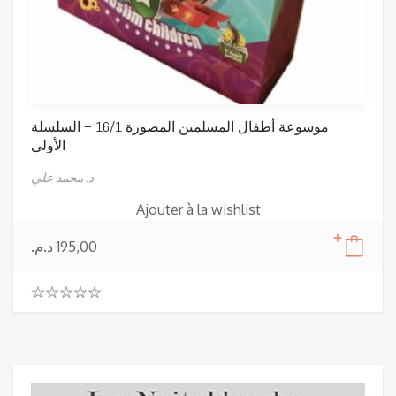
موسوعة أطفال المسلمين المصورة 16/1 – السلسلة
الأولى
د. محمد علي
Ajouter à la wishlist
د.م.
195,00
0
.
0
0
o
u