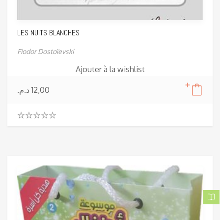
LES NUITS BLANCHES
Fiodor Dostoïevski
Ajouter à la wishlist
د.م.
12,00
0
.
0
0
o
u
t
o
f
5