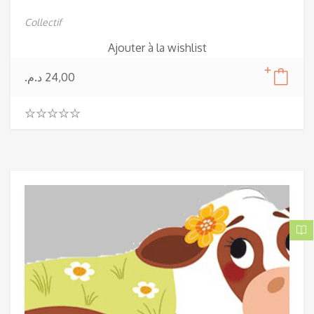
Collectif
Ajouter à la wishlist
د.م.
24,00
0
.
0
0
o
u
t
o
f
5