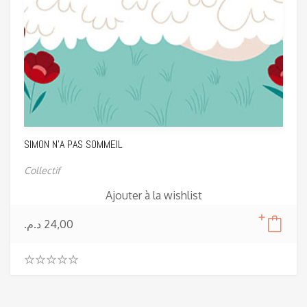
SIMON N’A PAS SOMMEIL
Collectif
Ajouter à la wishlist
د.م.
24,00
0
.
0