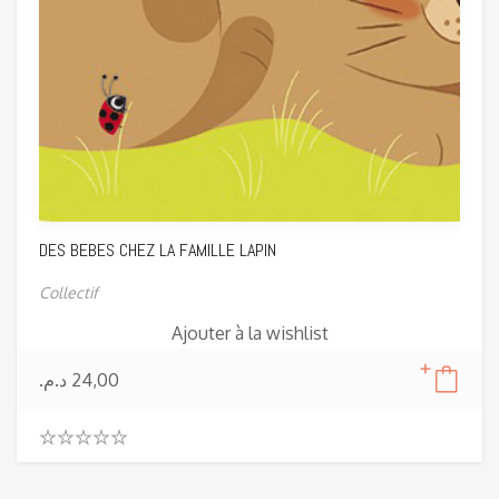
DES BEBES CHEZ LA FAMILLE LAPIN
Collectif
Ajouter à la wishlist
د.م.
24,00
0
.
0