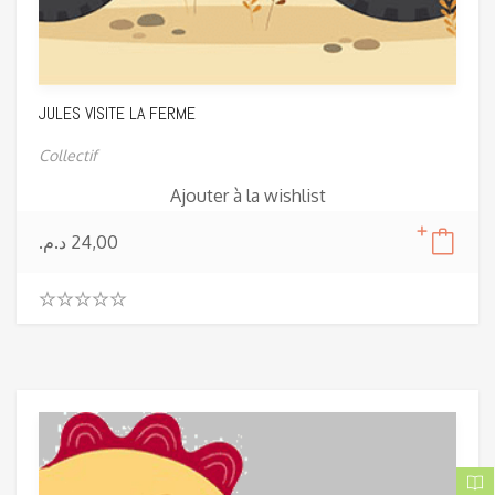
JULES VISITE LA FERME
Collectif
Ajouter à la wishlist
د.م.
24,00
0
.
0
0
o
u
t
o
f
5