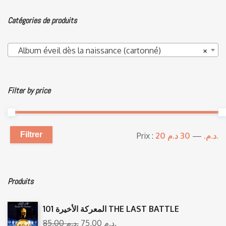
0
o
Catégories de produits
u
t
o
f
Album éveil dès la naissance (cartonné)
×
5
Filter by price
Filtrer
Prix :
—
20 د.م.
30 د.م.
Produits
المعركة الأخيرة 101 THE LAST BATTLE
85,00
د.م.
75,00
د.م.