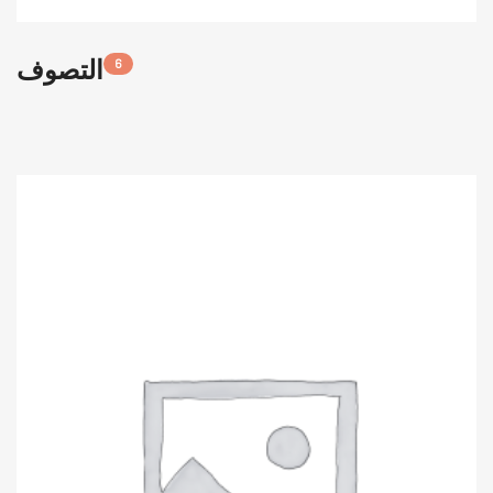
التصوف
6