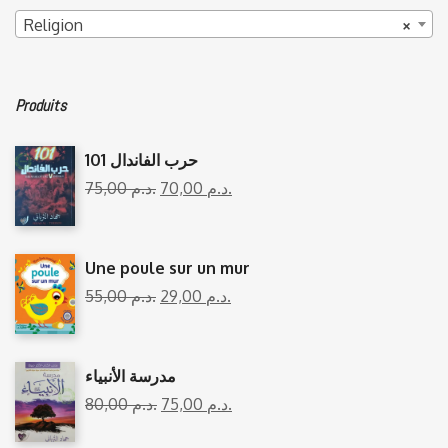
Religion
×
Produits
101 حرب الفاندال
75,00
د.م.
70,00
د.م.
Une poule sur un mur
55,00
د.م.
29,00
د.م.
مدرسة الأنبياء
80,00
د.م.
75,00
د.م.