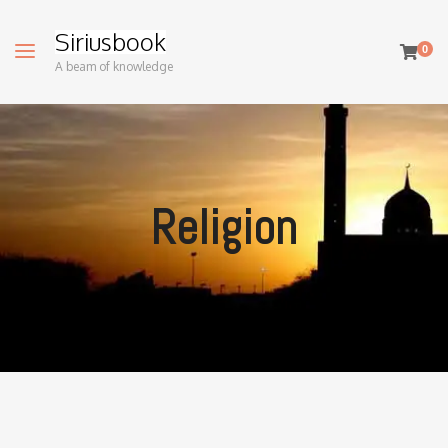
Siriusbook
0
A beam of knowledge
Religion