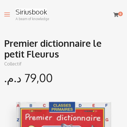
Siriusbook
0
A beam of knowledge
Premier dictionnaire le
petit Fleurus
Collectif
د.م.
79,00