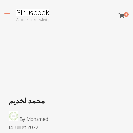
Siriusbook
0
A beam of knowledge
محمد لخديم
By
Mohamed
14 juillet 2022