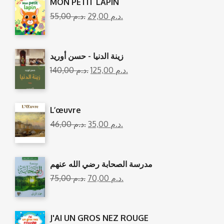
MON PETIT LAPIN
55,00
د.م.
29,00
د.م.
زينة الدنيا - حسن أوريد
140,00
د.م.
125,00
د.م.
L’œuvre
46,00
د.م.
35,00
د.م.
مدرسة الصحابة رضي الله عنهم
75,00
د.م.
70,00
د.م.
J'AI UN GROS NEZ ROUGE