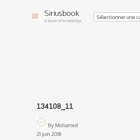
Siriusbook
Sélectionner une c
A beam of knowledge
134108_11
By
Mohamed
21 juin 2018