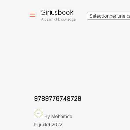
Siriusbook
Sélectionner une c
A beam of knowledge
9789776748729
By
Mohamed
15 juillet 2022