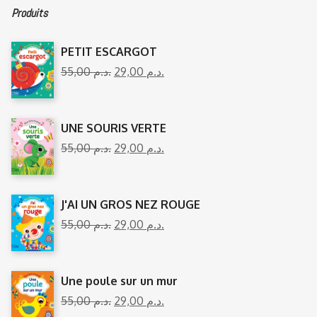
Produits
PETIT ESCARGOT
55,00
د.م.
29,00
د.م.
UNE SOURIS VERTE
55,00
د.م.
29,00
د.م.
J'AI UN GROS NEZ ROUGE
55,00
د.م.
29,00
د.م.
Une poule sur un mur
55,00
د.م.
29,00
د.م.