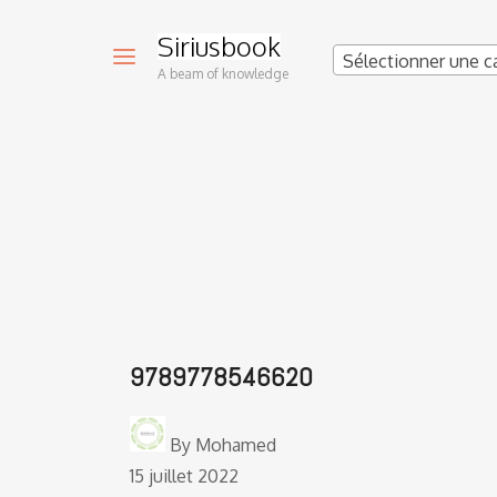
Siriusbook
Sélectionner une c
A beam of knowledge
9789778546620
By
Mohamed
15 juillet 2022