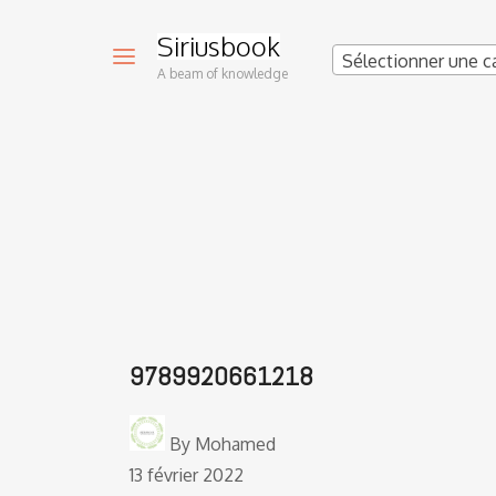
Siriusbook
Sélectionner une c
A beam of knowledge
9789920661218
By
Mohamed
13 février 2022