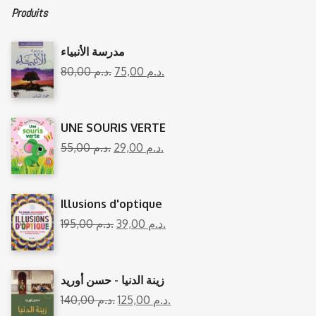
Produits
مدرسة الأنبياء
80,00
د.م.
75,00
د.م.
UNE SOURIS VERTE
55,00
د.م.
29,00
د.م.
Illusions d'optique
195,00
د.م.
39,00
د.م.
زينة الدنيا - حسن أوريد
140,00
د.م.
125,00
د.م.