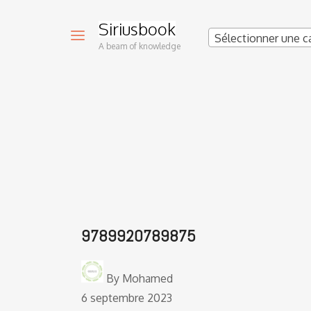
Siriusbook
Sélectionner une c
A beam of knowledge
9789920789875
By
Mohamed
6 septembre 2023