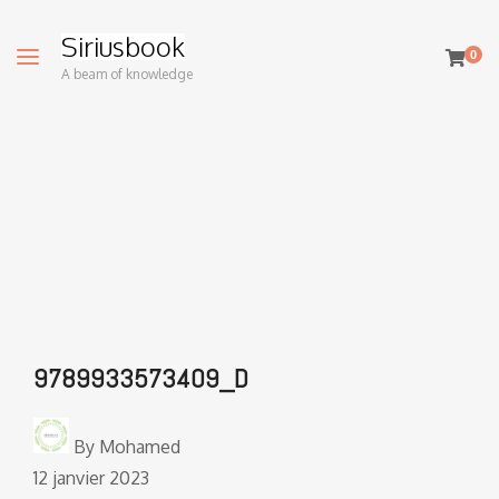
Siriusbook
0
A beam of knowledge
9789933573409_D
By
Mohamed
12 janvier 2023