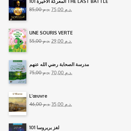
المعركة الأخيرة 101 THE LAST BATTLE
85,00
د.م.
75,00
د.م.
UNE SOURIS VERTE
55,00
د.م.
29,00
د.م.
مدرسة الصحابة رضي الله عنهم
75,00
د.م.
70,00
د.م.
L’œuvre
46,00
د.م.
35,00
د.م.
101 لغز بربروسا