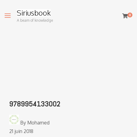
Siriusbook
0
A beam of knowledge
9789954133002
By
Mohamed
21 juin 2018