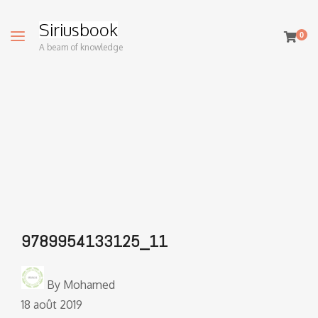
Siriusbook
0
A beam of knowledge
9789954133125_11
By
Mohamed
18 août 2019