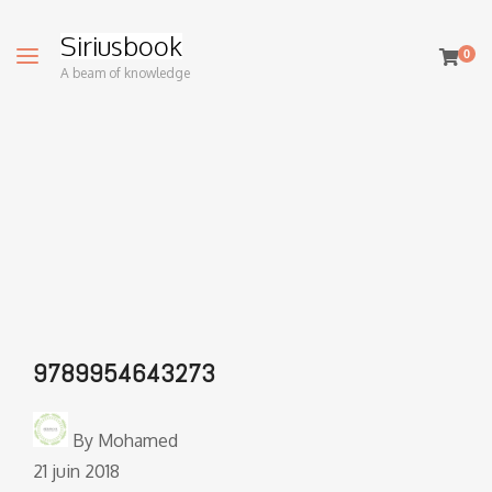
Siriusbook
0
A beam of knowledge
9789954643273
By
Mohamed
21 juin 2018