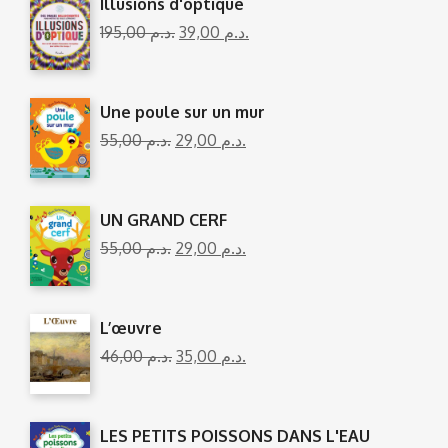
Illusions d'optique
195,00
د.م.
39,00
د.م.
Une poule sur un mur
55,00
د.م.
29,00
د.م.
UN GRAND CERF
55,00
د.م.
29,00
د.م.
L’œuvre
46,00
د.م.
35,00
د.م.
LES PETITS POISSONS DANS L'EAU