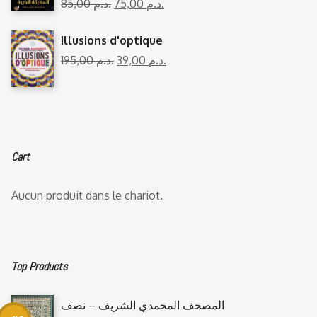
85,00
د.م.
75,00
د.م.
Illusions d'optique
195,00
د.م.
39,00
د.م.
Cart
Aucun produit dans le chariot.
Top Products
المصحف المحمدي الشريف – نصف