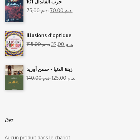
101 حرب الفاندال
75,00
د.م.
70,00
د.م.
Illusions d'optique
195,00
د.م.
39,00
د.م.
زينة الدنيا - حسن أوريد
140,00
د.م.
125,00
د.م.
Cart
Aucun produit dans le chariot.