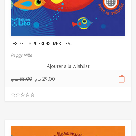
LES PETITS POISSONS DANS L’EAU
Peggy Nille
Ajouter à la wishlist
د.م.
55,00
د.م.
29,00
0
.
0
0
o
u
t
o