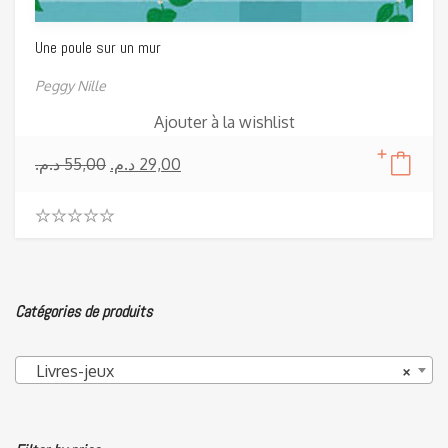
Une poule sur un mur
Peggy Nille
Ajouter à la wishlist
د.م.
55,00
د.م.
29,00
0
.
0
0
o
Catégories de produits
u
t
o
f
Livres-jeux
×
5