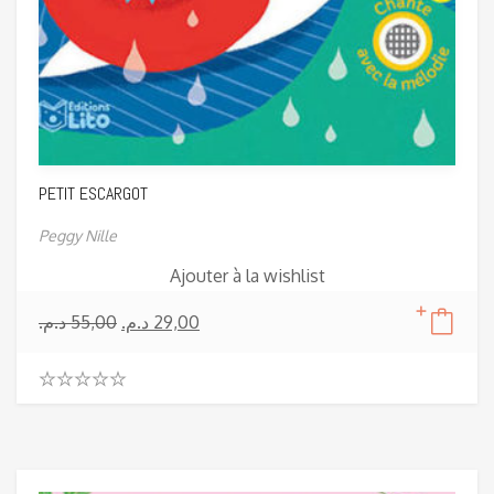
PETIT ESCARGOT
Peggy Nille
Ajouter à la wishlist
د.م.
55,00
د.م.
29,00
0
.
0
0
o
u