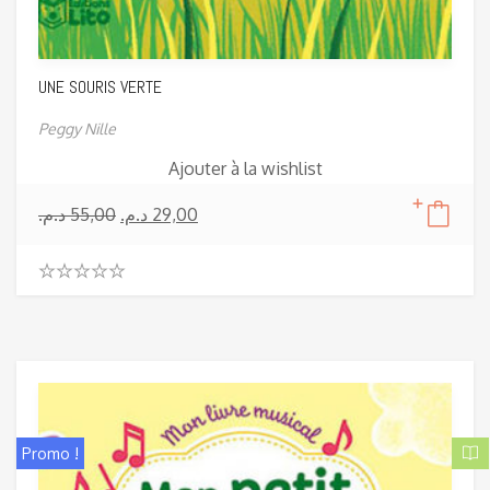
UNE SOURIS VERTE
Peggy Nille
Ajouter à la wishlist
د.م.
55,00
د.م.
29,00
0
.
0
0
o
u
t
o
f
Promo !
5