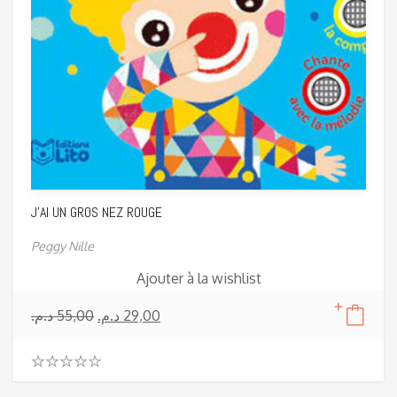
J’AI UN GROS NEZ ROUGE
Peggy Nille
Ajouter à la wishlist
د.م.
55,00
د.م.
29,00
0
.