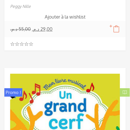
Peggy Nille
Ajouter à la wishlist
د.م.
55,00
د.م.
29,00
0
.
0
0
o
u
t
o
f
Promo !
5