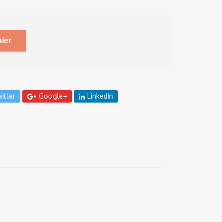
ier
itter
Google+
LinkedIn