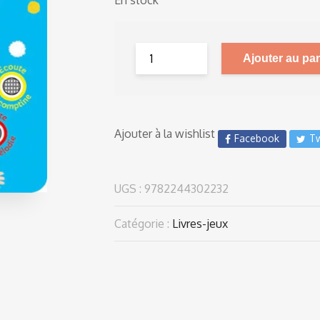
En stock
Ajouter au pan
Ajouter à la wishlist
Facebook
Tw
UGS :
9782244302232
Catégorie :
Livres-jeux