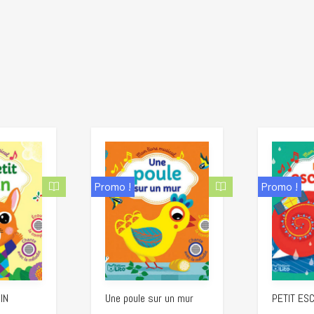
Promo !
Promo !
IN
Une poule sur un mur
PETIT ES