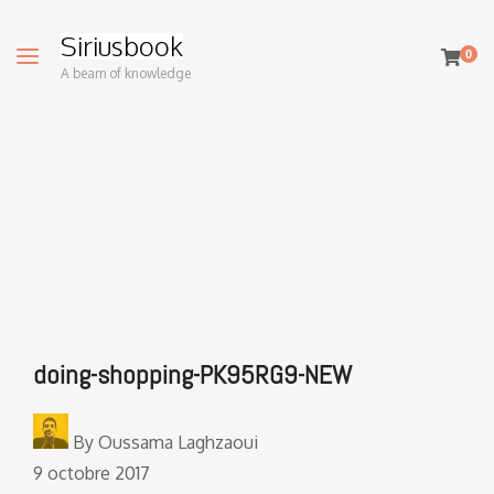
Siriusbook
0
A beam of knowledge
doing-shopping-PK95RG9-NEW
By
Oussama Laghzaoui
9 octobre 2017