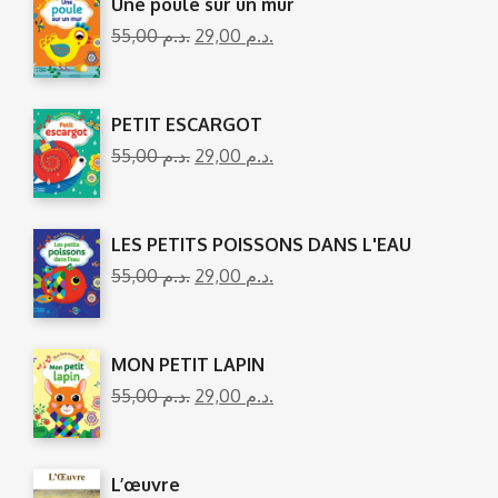
Une poule sur un mur
55,00
د.م.
29,00
د.م.
PETIT ESCARGOT
55,00
د.م.
29,00
د.م.
LES PETITS POISSONS DANS L'EAU
55,00
د.م.
29,00
د.م.
MON PETIT LAPIN
55,00
د.م.
29,00
د.م.
L’œuvre