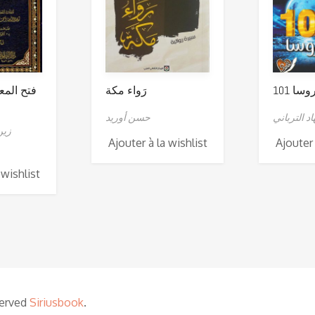
101 سا
رَواء مكة
فتح المع
د الترباني
حسن أوريد
زين
Ajouter à la wishlist
Ajouter 
 wishlist
served
Siriusbook
.