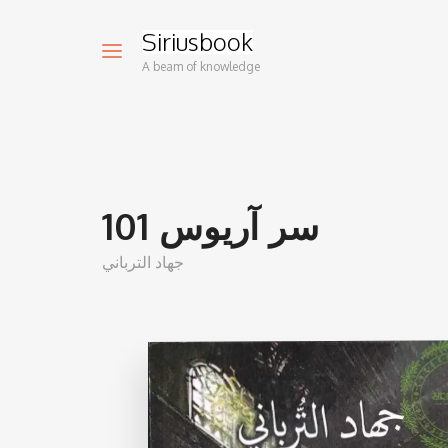
Siriusbook
A beam of knowledge
101 سر آريوس
جهاد الترباني