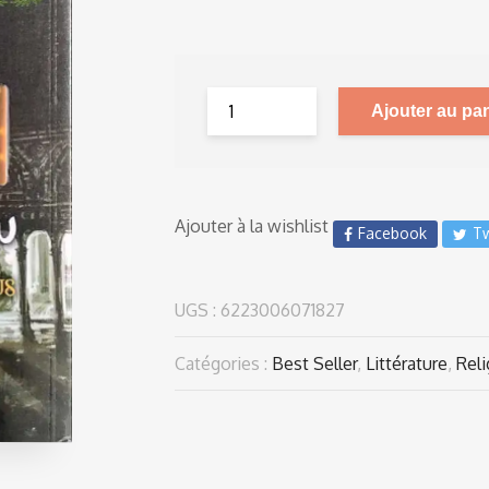
Ajouter au pan
Ajouter à la wishlist
Facebook
Tw
UGS :
6223006071827
Catégories :
Best Seller
,
Littérature
,
Reli