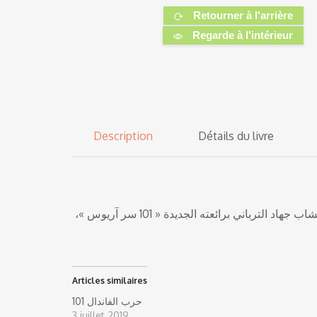
Retourner à l'arrière
Regarde à l'intérieur
Description
Détails du livre
بعد النجاح الكبير لروايته الأولى 101 لغز بربروسا وتصنيفها ضمن أفضل الروايات العربية لعام 2018… يعود الكاتب الفلسطيني الشاب جهاد الترباني برائعته الجديدة « 101 سر آريوس »،
Articles similaires
101 حرب الفاندال
3 juillet 2019