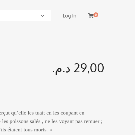
Log In
0
د.م.
29,00
çut qu’elle les tuait en les coupant en
 les poissons salés , ne les voyant pas remuer ;
ils étaient tous morts. »