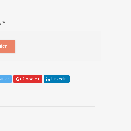
que.
ier
itter
Google+
LinkedIn