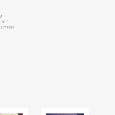
oé
n 2018
 similaire