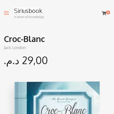
Siriusbook
0
A beam of knowledge
Croc-Blanc
Jack London
د.م.
29,00