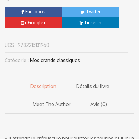
Facebook
Twitter
Google+
LinkedIn
UGS :
9782215131960
Catégorie :
Mes grands classiques
Description
Détails du livre
Meet The Author
Avis (0)
« Il attendit le crépuscule pour quitter les fourrés et il joua