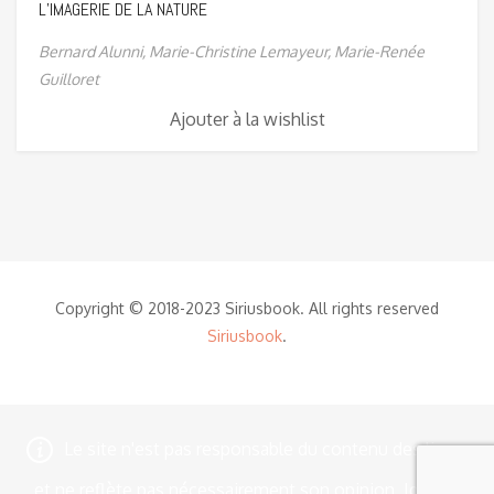
L’IMAGERIE DE LA NATURE
Bernard Alunni,
Marie-Christine Lemayeur,
Marie-Renée
Guilloret
Ajouter à la wishlist
Copyright © 2018-2023 Siriusbook. All rights reserved
Siriusbook
.
Le site n'est pas responsable du contenu des livres
et ne reflète pas nécessairement son opinion.
Ignorer