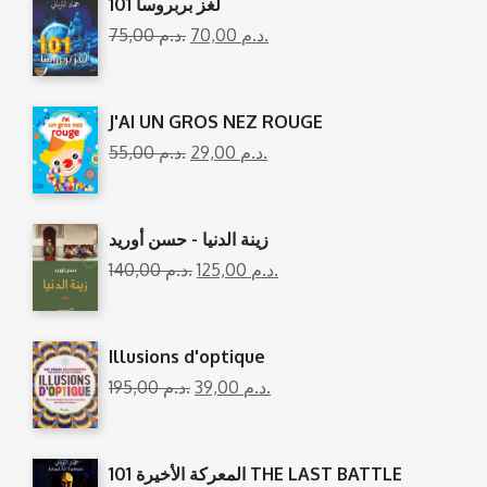
101 لغز بربروسا
75,00
د.م.
70,00
د.م.
J'AI UN GROS NEZ ROUGE
55,00
د.م.
29,00
د.م.
زينة الدنيا - حسن أوريد
140,00
د.م.
125,00
د.م.
Illusions d'optique
195,00
د.م.
39,00
د.م.
المعركة الأخيرة 101 THE LAST BATTLE