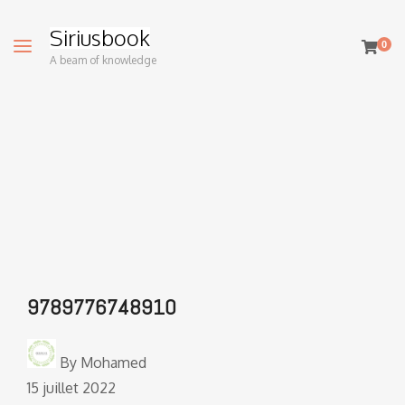
Siriusbook
0
A beam of knowledge
9789776748910
By
Mohamed
15 juillet 2022