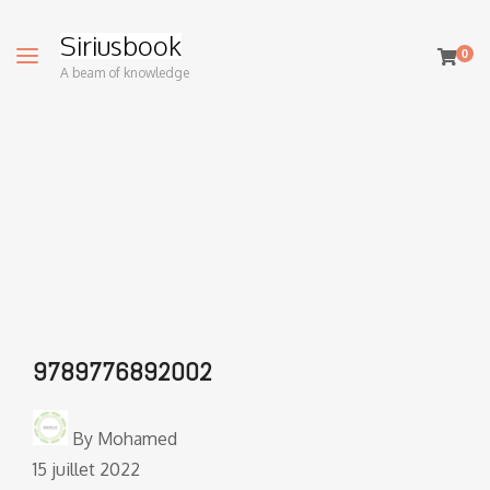
Siriusbook
0
A beam of knowledge
9789776892002
By
Mohamed
15 juillet 2022