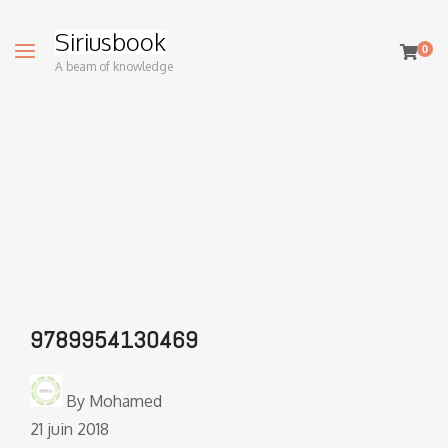
Siriusbook
0
A beam of knowledge
9789954130469
By
Mohamed
21 juin 2018